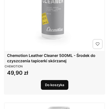
Chemotion Leather Cleaner 500ML - Środek do
czyszczenia tapicerki skórzanej
PRODUCENT
CHEMOTION
49,90 zł
Cena
Do koszyka