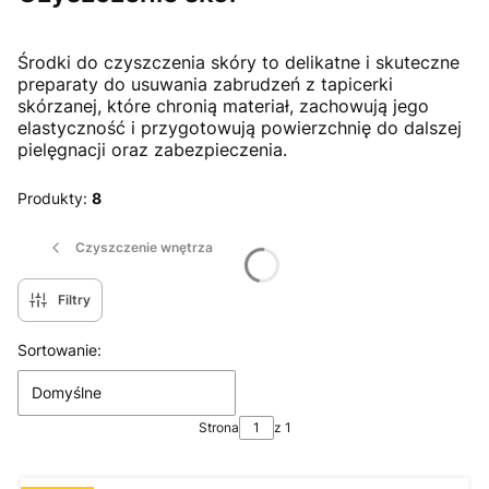
Środki do czyszczenia skóry to delikatne i skuteczne
preparaty do usuwania zabrudzeń z tapicerki
skórzanej, które chronią materiał, zachowują jego
elastyczność i przygotowują powierzchnię do dalszej
pielęgnacji oraz zabezpieczenia.
Produkty:
8
Czyszczenie wnętrza
Filtry
Lista produktów
Sortowanie:
Domyślne
Strona
z 1