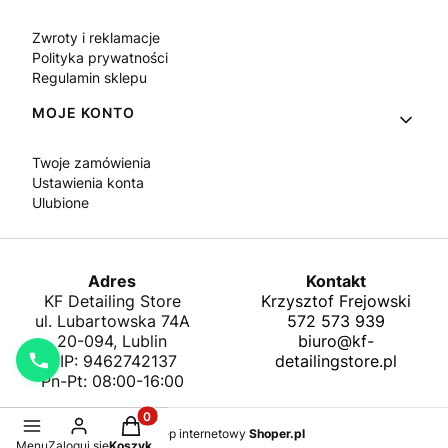
Zwroty i reklamacje
Polityka prywatności
Regulamin sklepu
MOJE KONTO
Twoje zamówienia
Ustawienia konta
Ulubione
Adres
Kontakt
KF Detailing Store
Krzysztof Frejowski
ul. Lubartowska 74A
572 573 939
20-094, Lublin
biuro@kf-
NIP: 9462742137
detailingstore.pl
Pn-Pt: 08:00-16:00
Produkty w koszyku: 0. Zobacz szczegóły
Sklep internetowy
Shoper.pl
Menu
Zaloguj się
Koszyk