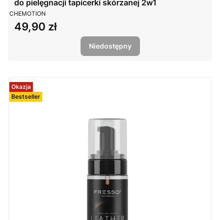
do pielęgnacji tapicerki skórzanej 2w1
PRODUCENT
CHEMOTION
49,90 zł
Cena
Niedostępny
Okazja
Bestseller