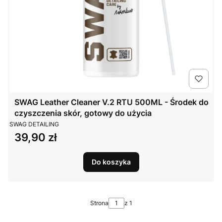
SWAG Leather Cleaner V.2 RTU 500ML - Środek do
czyszczenia skór, gotowy do użycia
PRODUCENT
SWAG DETAILING
39,90 zł
Cena
Do koszyka
Strona
z 1