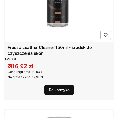
Fresso Leather Cleaner 150ml - środek do
czyszczenia skór
PRODUCENT
FRESSO
16,92 zł
Cena promocyjna
Cena regularna:
19,90 zł
Najniższa cena:
17,91 zł
Do koszyka