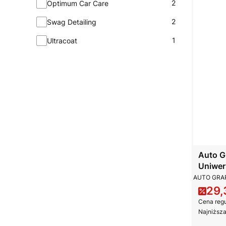
2
Optimum Car Care
2
Swag Detailing
1
Ultracoat
Auto G
Uniwer
PRODUCE
AUTO GRA
29,
Cena
Cena regu
Najniższa