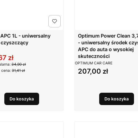
 APC 1L - uniwersalny
Optimum Power Clean 3,
 czyszczący
- uniwersalny środek cz
NT
APC do auta o wysokiej
skuteczności
67 zł
 promocyjna
PRODUCENT
OPTIMUM CAR CARE
larna:
34,90 zł
207,00 zł
Cena
 cena:
31,41 zł
Do koszyka
Do koszyka