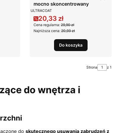
mocno skoncentrowany
PRODUCENT
ULTRACOAT
20,33 zł
Cena promocyjna
Cena regularna:
29,90 zł
Najniższa cena:
20,93 zł
Do koszyka
Strona
z 1
zące do wnętrza i
rzchni
znaczone do
skutecznego usuwania zabrudzeń z