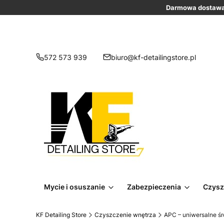
Darmowa dostawa 
572 573 939
biuro@kf-detailingstore.pl
Mycie i osuszanie
Zabezpieczenia
Czysz
KF Detailing Store
Czyszczenie wnętrza
APC – uniwersalne ś