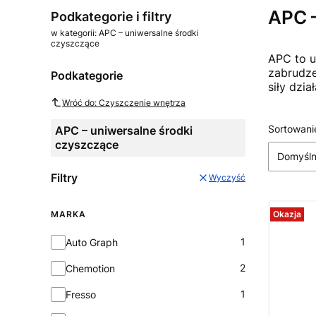
APC –
Podkategorie i filtry
w kategorii: APC – uniwersalne środki
czyszczące
APC to u
zabrudze
Podkategorie
siły dział
Wróć do: Czyszczenie wnętrza
Lista
Sortowani
APC – uniwersalne środki
czyszczące
Domyśl
Filtry
Wyczyść
MARKA
Okazja
Marka
1
Auto Graph
2
Chemotion
1
Fresso