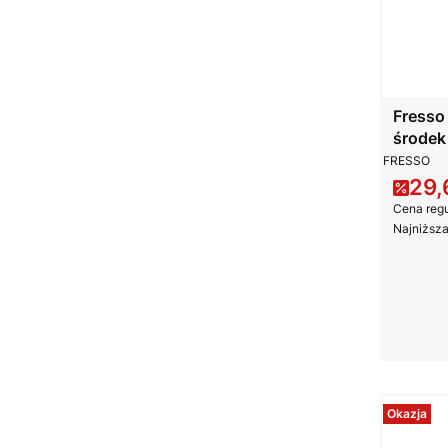
Fresso
środek
PRODUCE
FRESSO
29,
Cena
Cena regu
Najniższa
Okazja