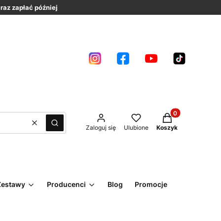
raz zapłać później
Produkty w kosz
Wyczyść
Szukaj
Zaloguj się
Ulubione
Koszyk
Zestawy
Producenci
Blog
Promocje