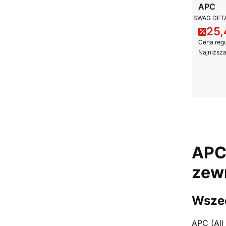
APC
PRODUCE
SWAG DETA
25,
Cena
Cena regu
Najniższa
APC 
zew
Wszec
APC (All