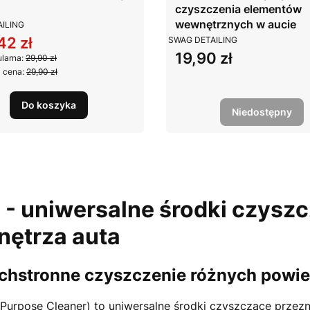
czyszczenia elementów
NT
wewnętrznych w aucie
ILING
PRODUCENT
42 zł
SWAG DETAILING
 promocyjna
19,90 zł
Cena
larna:
29,90 zł
 cena:
29,90 zł
Do koszyka
Niedostępny
- uniwersalne środki czyszc
nętrza auta
hstronne czyszczenie różnych powie
 Purpose Cleaner) to uniwersalne środki czyszczące prze