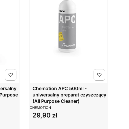
ersalny
Chemotion APC 500ml -
 Purpose
uniwersalny preparat czyszczący
(All Purpose Cleaner)
PRODUCENT
CHEMOTION
29,90 zł
Cena