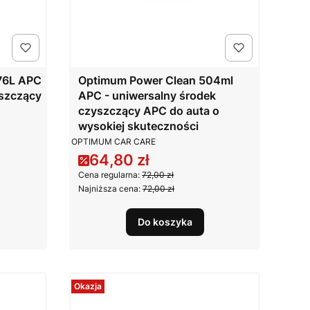
76L APC
Optimum Power Clean 504ml
yszczący
APC - uniwersalny środek
czyszczący APC do auta o
wysokiej skuteczności
PRODUCENT
OPTIMUM CAR CARE
64,80 zł
Cena promocyjna
Cena regularna:
72,00 zł
Najniższa cena:
72,00 zł
Do koszyka
Okazja