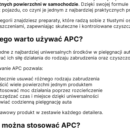
óżnych powierzchni w samochodzie
. Dzięki swojej formul
 pojazdu, co czyni je jednym z najbardziej praktycznych p
tegorii znajdziesz preparaty, które radzą sobie z tłustym
szczeniami, zapewniając skuteczne i kontrolowane czyszcz
zego warto używać APC?
edne z najbardziej uniwersalnych środków w pielęgnacji au
ć ich siłę działania do rodzaju zabrudzenia oraz czyszczo
wanie APC pozwala:
tecznie usuwać różnego rodzaju zabrudzenia
ścić wiele powierzchni jednym produktem
tosować moc działania poprzez rozcieńczenie
czędzać czas i miejsce dzięki uniwersalności
twiać codzienną pielęgnację auta
awowy produkt w zestawie każdego detailera.
e można stosować APC?