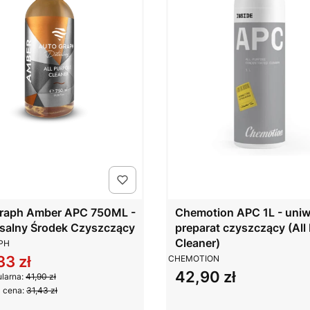
raph Amber APC 750ML -
Chemotion APC 1L - uniw
salny Środek Czyszczący
preparat czyszczący (All
NT
Cleaner)
PH
PRODUCENT
33 zł
CHEMOTION
 promocyjna
42,90 zł
Cena
larna:
41,90 zł
 cena:
31,43 zł