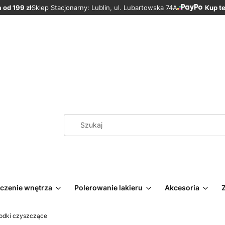
od 199 zł
Sklep Stacjonarny: Lublin, ul. Lubartowska 74A
Kup te
czenie wnętrza
Polerowanie lakieru
Akcesoria
rodki czyszczące