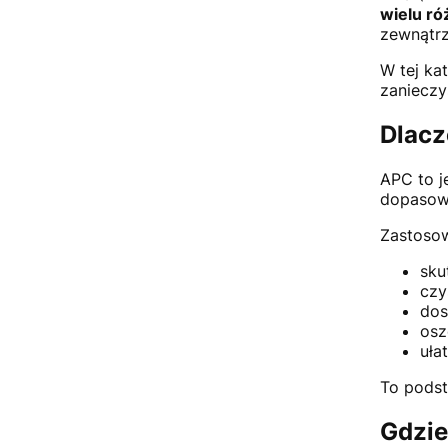
wielu r
zewnątrz
W tej ka
zanieczy
Dlac
APC to j
dopasowa
Zastoso
sku
czy
dos
osz
uła
To podst
Gdzi