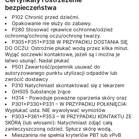
bezpieczeństwa
P102 Chronić przed dziećmi.
Opakowanie nie służy do zabawy.
P280 Stosować rękawice ochronne/odzież
ochronną/ochronę oczu/ochronę twarzy.
P305+P351+P338 W PRZYPADKU DOSTANIA SIĘ
DO OCZU: Ostrożnie płukać wodą przez kilka minut.
Wyjąć soczewki kontaktowe, jeżeli są i można je
łatwo usunąć. Nadal płukać
P501 Zawartość/pojemnik usuwać do
autoryzowanego punktu utylizacji odpadów lub
zwrócić dostawcy
P310 Natychmiast skontaktować się z lekarzem
GHS05 Substancje żrące
H314 - Powoduje poważne oparzenia skóry oraz
P301+P330+P331 – W PRZYPADKU POŁKNIĘCIA:
Wypłukać usta. NIE wywoływać wymiotów
P303+P361+P353 – W PRZYPADKU KONTAKTU ZE
SKÓRĄ (lub włosami): Natychmiast zdjąć całą
zanieczyszczoną odzież. Spłucz skórę wodą.
Mieszanina nie spełnia kryteriów PBT lub vPvB