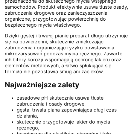
przeznaczona do skutecznego mycia wstępnego
samochodów. Produkt efektywnie usuwa tłuste osady,
zabrudzenia drogowe oraz zanieczyszczenia
organiczne, przygotowując powierzchnię do
bezpiecznego mycia właściwego.
Dzięki gęstej i trwałej pianie preparat długo utrzymuje
się na powierzchni, skutecznie zmiękczając
zabrudzenia i ograniczając ryzyko powstawania
mikrozarysowań podczas mycia ręcznego. Zawarte
inhibitory korozji wspomagają ochronę lakieru oraz
elementów metalowych, a łatwo spłukująca się
formuła nie pozostawia smug ani zacieków.
Najważniejsze zalety
zasadowe pH skutecznie usuwa tłuste
zabrudzenia i osady drogowe,
gęsta, trwała piana zapewniająca długi czas
działania,
skutecznie przygotowuje lakier do mycia
ręcznego,
bezpieczna dla plastików, chromów i felg,