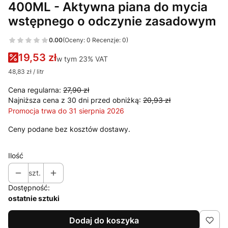
400ML - Aktywna piana do mycia
wstępnego o odczynie zasadowym
0.00
(Oceny: 0 Recenzje: 0)
19,53 zł
w tym 23% VAT
w tym
23%
VAT
48,83 zł / litr
Cena regularna:
27,90 zł
Najniższa cena z 30 dni przed obniżką:
20,93 zł
Promocja trwa do 31 sierpnia 2026
Ceny podane bez kosztów dostawy.
Ilość
szt.
Dostępność:
ostatnie sztuki
Dodaj do koszyka