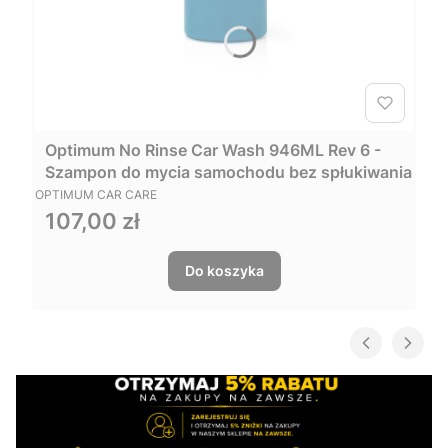
Optimum No Rinse Car Wash 946ML Rev 6 -
Szampon do mycia samochodu bez spłukiwania
PRODUCENT
OPTIMUM CAR CARE
107,00 zł
Cena
Do koszyka