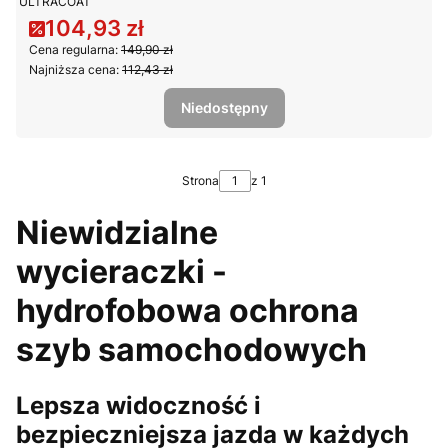
ULTRACOAT
104,93 zł
Cena promocyjna
Cena regularna:
149,90 zł
Najniższa cena:
112,43 zł
Niedostępny
Strona
z 1
Niewidzialne
wycieraczki -
hydrofobowa ochrona
szyb samochodowych
Lepsza widoczność i
bezpieczniejsza jazda w każdych