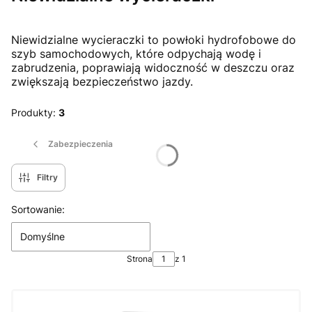
Niewidzialne wycieraczki to powłoki hydrofobowe do
szyb samochodowych, które odpychają wodę i
zabrudzenia, poprawiają widoczność w deszczu oraz
zwiększają bezpieczeństwo jazdy.
Produkty:
3
Zabezpieczenia
Filtry
Lista produktów
Sortowanie:
Domyślne
Strona
z 1