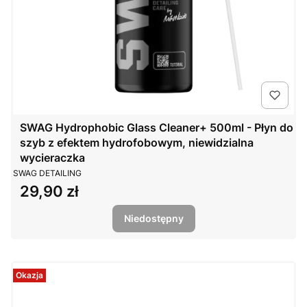
SWAG Hydrophobic Glass Cleaner+ 500ml - Płyn do
szyb z efektem hydrofobowym, niewidzialna
wycieraczka
PRODUCENT
SWAG DETAILING
29,90 zł
Cena
Niedostępny
Okazja